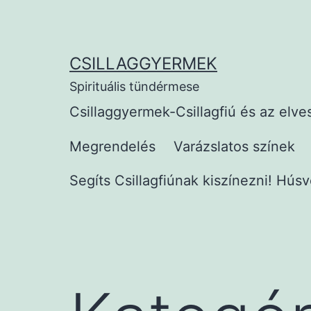
Ugrás
a
tartalomhoz
CSILLAGGYERMEK
Spirituális tündérmese
Csillaggyermek-Csillagfiú és az elves
Megrendelés
Varázslatos színek
Segíts Csillagfiúnak kiszínezni! Hús