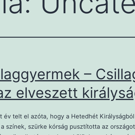
ia:
Uncate
llaggyermek – Csilla
az elveszett királys
t év telt el azóta, hogy a Hetedhét Királyságból
 a színek, szürke kórság pusztította az országot