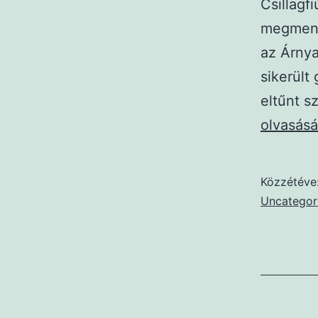
Csillagf
megmenti
az Árnya
sikerült
eltűnt s
olvasásá
Közzétéve
Uncategor