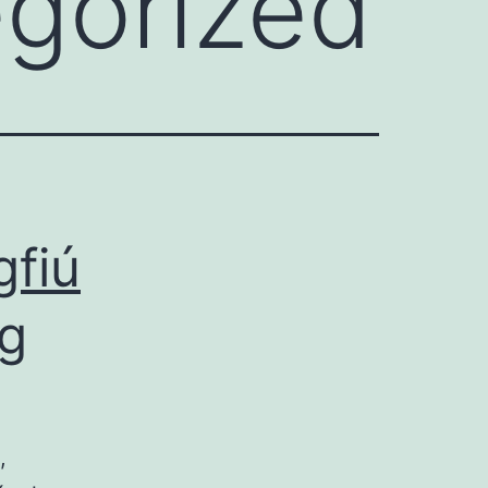
gorized
gfiú
ág
,