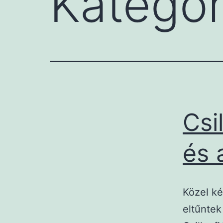
Kategór
Csi
és 
Közel ké
eltűntek