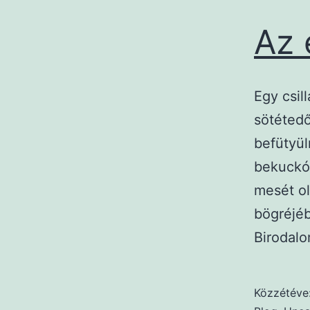
Az 
Egy csil
sötétedő
befütyü
bekuckó
mesét ol
bögréjéb
Birodal
Közzétéve