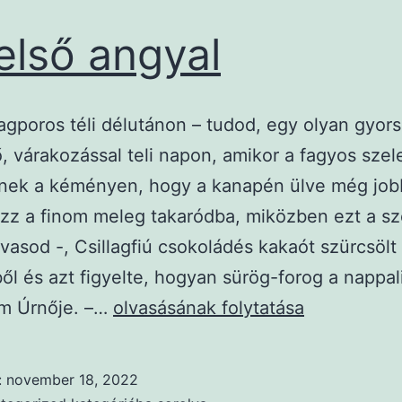
első angyal
lagporos téli délutánon – tudod, egy olyan gyor
, várakozással teli napon, amikor a fagyos szel
lnek a kéményen, hogy a kanapén ülve még jo
zz a finom meleg takaródba, miközben ezt a s
vasod -, Csillagfiú csokoládés kakaót szürcsölt
ől és azt figyelte, hogyan sürög-forog a nappal
Az
om Úrnője. –…
olvasásának folytatása
első
angyal
:
november 18, 2022