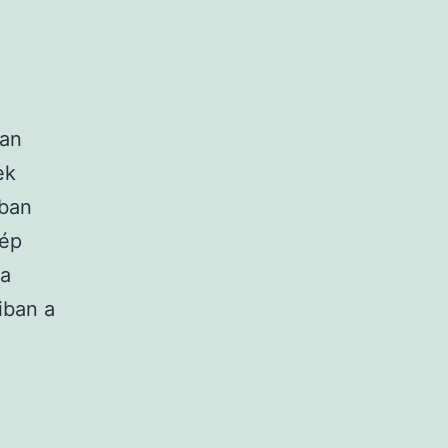
san
ek
bban
zép
 a
iban a