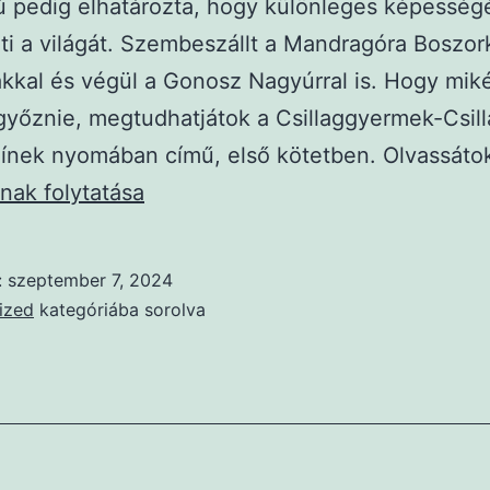
iú pedig elhatározta, hogy különleges képesség
 a világát. Szembeszállt a Mandragóra Boszor
kkal és végül a Gonosz Nagyúrral is. Hogy mik
 győznie, megtudhatjátok a Csillaggyermek-Csill
zínek nyomában című, első kötetben. Olvassáto
nak folytatása
:
szeptember 7, 2024
ized
kategóriába sorolva